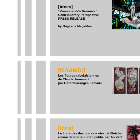
[idées]
“Prossalendi’s
Britannia
”
Contemporary Perspective
PRESS RELEASE
by Rogakos Megakles
[MA&MD;]
Les figures rabelaisiennes
de Claude Jeanmart
par Gérard-Georges Lemaire
[livre]
Le Livre des îles noires – vies de Fletcher
roman de Pierre Furlan publié par Au Vent