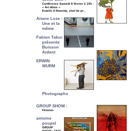
Conférence Samedi 8 février à 15h :
« Art détox »
Estelle d’Almeida, chef de pr...
Ariane Loze -
Une et la
même
Fabien Tabur
présente
Buisson
Ardent
ERWIN
WURM
Photographs
GROUP SHOW :
Féminin
antoine
poupel
GROUP
SHOW : 1970-