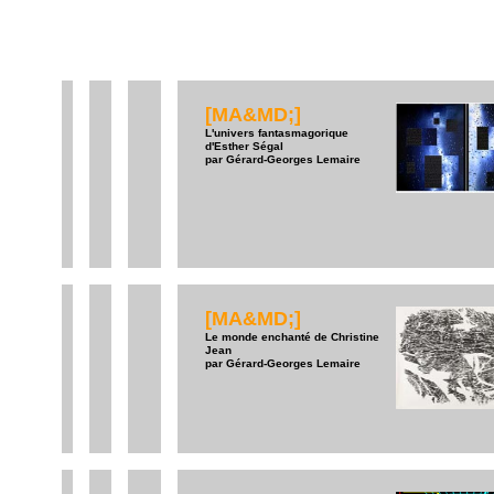
[MA&MD;]
L'univers fantasmagorique
d'Esther Ségal
par Gérard-Georges Lemaire
[MA&MD;]
Le monde enchanté de Christine
Jean
par Gérard-Georges Lemaire