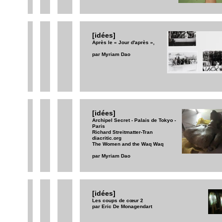
[idées]
Après le « Jour d'après »,
par Myriam Dao
[idées]
Archipel Secret - Palais de Tokyo -
Paris
Richard Streitmatter-Tran
diacritic.org
The Women and the Waq Waq
par Myriam Dao
[idées]
Les coups de cœur 2
par Eric De Monagendart