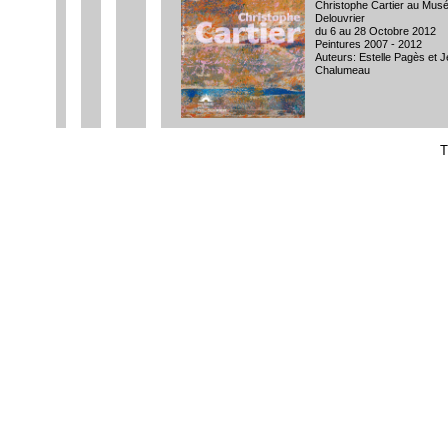
Christophe Cartier au Mus
Delouvrier
du 6 au 28 Octobre 2012
Peintures 2007 - 2012
Auteurs: Estelle Pagès et 
Chalumeau
T