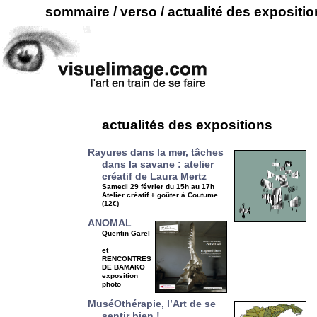
sommaire
/
verso
/
actualité des expositi
actualités des expositions
Rayures dans la mer, tâches
dans la savane : atelier
créatif de Laura Mertz
Samedi 29 février du 15h au 17h
Atelier créatif + goûter à Coutume
(12€)
ANOMAL
Quentin Garel
et
RENCONTRES
DE BAMAKO
exposition
photo
MuséOthérapie, l’Art de se
sentir bien !