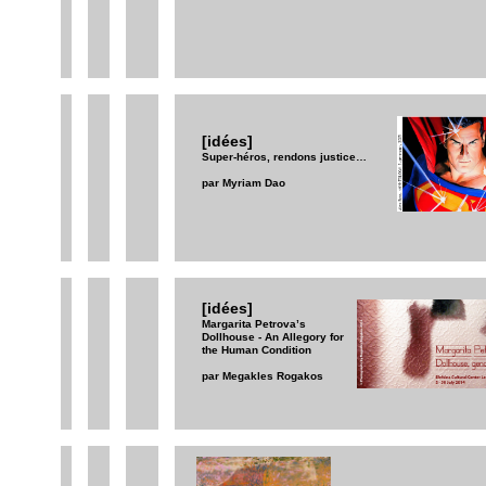
[idées]
Super-héros, rendons justice…
par Myriam Dao
[idées]
Margarita Petrova’s
Dollhouse - An Allegory for
the Human Condition
par Megakles Rogakos